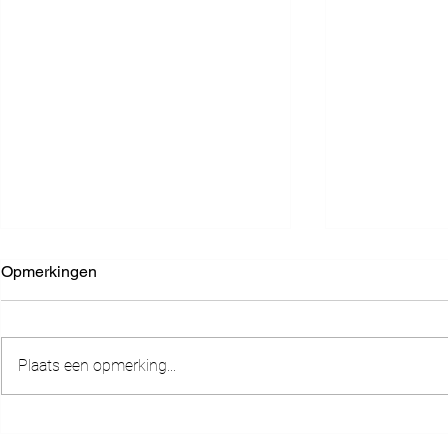
Opmerkingen
Plaats een opmerking...
"Na Mijn vertrek" Een brief
God werkt in
van God aan Zijn verloren
niets kan h